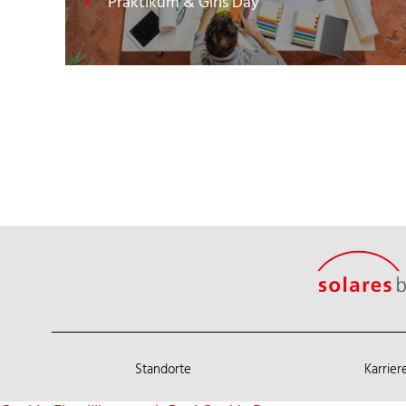
Praktikum & Girls Day
Standorte
Karrier