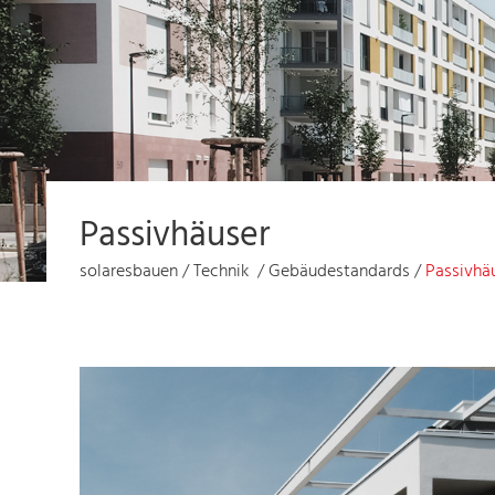
Passivhäuser
solaresbauen
/
Technik
/
Gebäudestandards
/
Passivhä