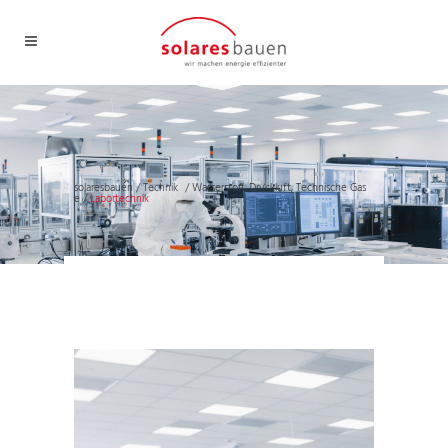
solaresbauen
/
Technik
/
Wasserstoff, Druckluft, Technische Gas
e
/
Labortechnik
Labortechnik